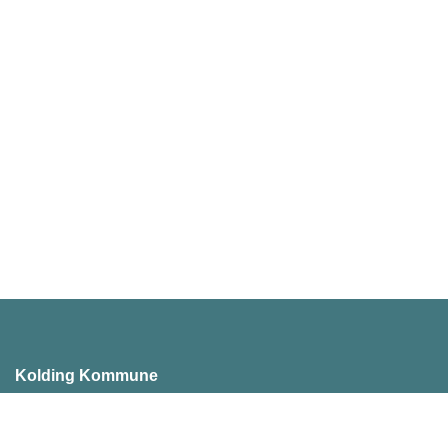
Kolding Kommune
Akseltorv 1
6000 Kolding