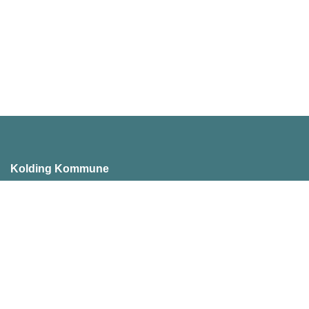
Kolding Kommune
Akseltorv 1
6000 Kolding
Telefon: 79 79 79 79
E-mail:
kommunen@kolding.dk
SE/CVR-nummer: 29 18 98 97
Tilgængelighedserklæring