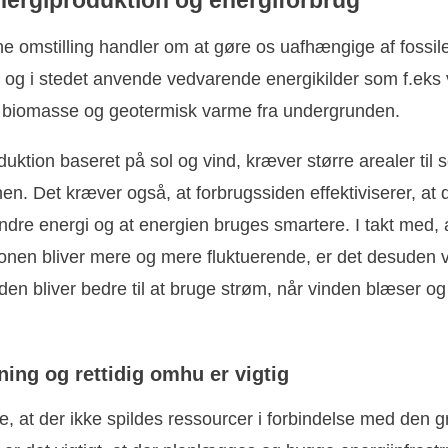
e omstilling handler om at gøre os uafhængige af fossil
 og i stedet anvende vedvarende energikilder som f.eks 
, biomasse og geotermisk varme fra undergrunden.
uktion baseret på sol og vind, kræver større arealer til 
en. Det kræver også, at forbrugssiden effektiviserer, at 
dre energi og at energien bruges smartere. I takt med, 
onen bliver mere og mere fluktuerende, er det desuden vi
den bliver bedre til at bruge strøm, når vinden blæser og
ing og rettidig omhu er vigtig
re, at der ikke spildes ressourcer i forbindelse med den 