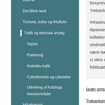
forsynin
Trekant
Det åbne land
Infrastr
Turisme, kultur og friluftsliv
tilpasse
Trafik og tekniske anlæg
kollekti
Vejnet
vindmøl
være bæ
Parkering
vi sikre
Kollektiv trafik
fritidsa
Cykelfremme og cykelstier
Udvikling af Koldings
Grøn omsti
havneområder
Trekantom
Miljøforhold