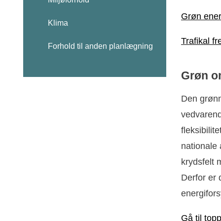
Grøn ener
Klima
Trafikal 
Forhold til anden planlægning
Grøn om
Den grønn
vedvarend
fleksibili
nationale
krydsfelt
Derfor er 
energifors
Gå til top