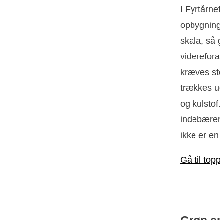
I Fyrtårne
opbygninge
skala, så 
viderefora
kræves sto
trækkes ud
og kulstof.
indebærer
ikke er en
Gå til top
Grøn e