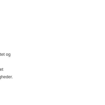
tet og
et
gheder.