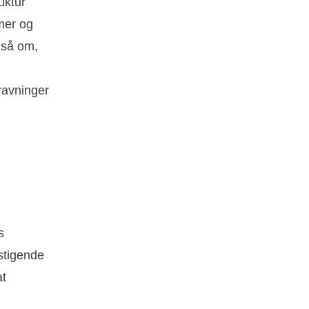
uktur
mer og
gså om,
ravninger
s
stigende
at
.