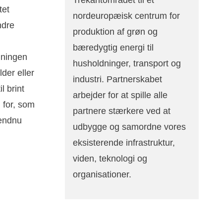
tet
nordeuropæisk centrum for
ndre
produktion af grøn og
bæredygtig energi til
dningen
husholdninger, transport og
der eller
industri. Partnerskabet
l brint
arbejder for at spille alle
n for, som
partnere stærkere ved at
endnu
udbygge og samordne vores
eksisterende infrastruktur,
viden, teknologi og
organisationer.