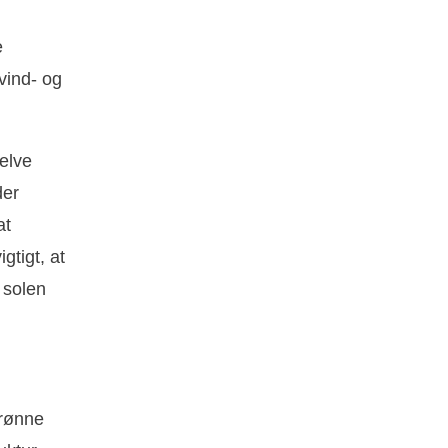
e
vind- og
selve
der
at
gtigt, at
 solen
grønne