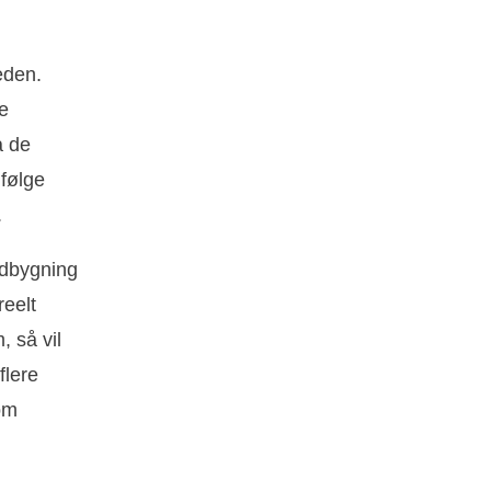
eden.
de
å de
ifølge
.
udbygning
eelt
, så vil
flere
som