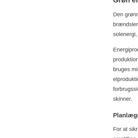
Den grønn
brændsler
solenergi
Energiprod
produktion
bruges min
elprodukti
forbrugssi
skinner.
Planlægn
For at sik