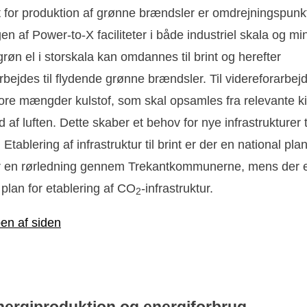
t for produktion af grønne brændsler er omdrejningspunk
n af Power-to-X faciliteter i både industriel skala og mi
grøn el i storskala kan omdannes til brint og herefter
rbejdes til flydende grønne brændsler. Til videreforarbej
re mængder kulstof, som skal opsamles fra relevante kil
 af luften. Dette skaber et behov for nye infrastrukturer ti
 Etablering af infrastruktur til brint er der en national pla
 en rørledning gennem Trekantkommunerne, mens der 
 plan for etablering af CO
-infrastruktur.
2
pen af siden
nergiproduktion og energiforbrug