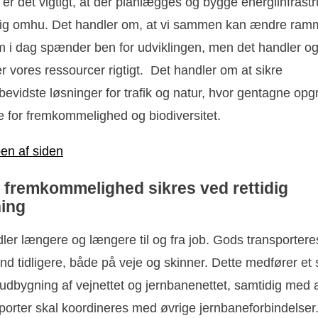
, er det vigtigt, at der planlægges og bygge energiinfrastr
dig omhu. Det handler om, at vi sammen kan ændre ram
om i dag spænder ben for udviklingen, men det handler o
er vores ressourcer rigtigt. Det handler om at sikre
evidste løsninger for trafik og natur, hvor gentagne opg
de for fremkommelighed og biodiversitet.
pen af siden
l fremkommelighed sikres ved rettidig
ing
ler længere og længere til og fra job. Gods transportere
d tidligere, både på veje og skinner. Dette medfører et 
udbygning af vejnettet og jernbanenettet, samtidig med 
porter skal koordineres med øvrige jernbaneforbindelser