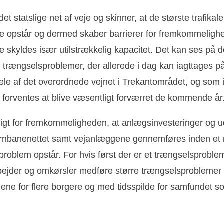
det statslige net af veje og skinner, at de største trafikale
se opstår og dermed skaber barrierer for fremkommeligh
e skyldes især utilstrækkelig kapacitet. Det kan ses på 
 trængselsproblemer, der allerede i dag kan iagttages p
ele af det overordnede vejnet i Trekantområdet, og som 
 forventes at blive væsentligt forværret de kommende år
gtigt for fremkommeligheden, at anlægsinvesteringer og 
ernbanenettet samt vejanlæggene gennemføres inden et r
roblem opstår. For hvis først der er et trængselsproblem
ejder og omkørsler medføre større trængselsproblemer 
 gene for flere borgere og med tidsspilde for samfundet 