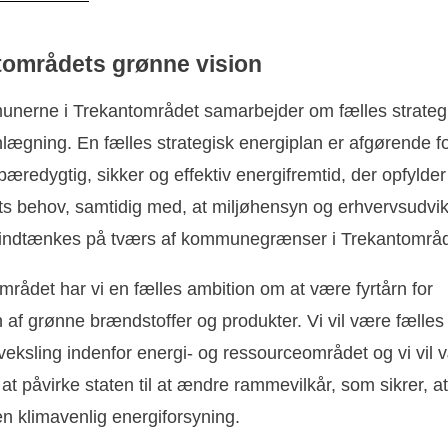
tområdets grønne vision
unerne i Trekantområdet samarbejder om fælles strateg
lægning. En fælles strategisk energiplan er afgørende fo
æredygtig, sikker og effektiv energifremtid, der opfylder
s behov, samtidig med, at miljøhensyn og erhvervsudvik
 indtænkes på tværs af kommunegrænser i Trekantområd
mrådet har vi en fælles ambition om at være fyrtårn for
 af grønne brændstoffer og produkter. Vi vil være fælle
veksling indenfor energi- og ressourceområdet og vi vil 
at påvirke staten til at ændre rammevilkår, som sikrer, at 
n klimavenlig energiforsyning.