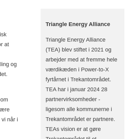
Triangle Energy Alliance
isk
Triangle Energy Alliance
r at
(TEA) blev stiftet i 2021 og
arbejder med at fremme hele
ling og
værdikæden i Power-to-X
et.
fyrtårnet i Trekantområdet.
TEA har i januar 2024 28
partnervirksomheder -
s om
ligesom alle kommunerne i
være
Trekantområdet er partnere.
vi når i
TEAs vision er at gøre
Trekantområdet til et