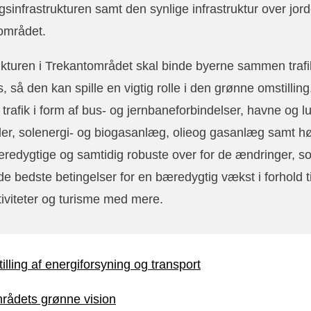
gsinfrastrukturen samt den synlige infrastruktur over jord
området.
ukturen i Trekantområdet skal binde byerne sammen trafi
s, så den kan spille en vigtig rolle i den grønne omstilling
v trafik i form af bus- og jernbaneforbindelser, havne og 
ler, solenergi- og biogasanlæg, olieog gasanlæg samt h
redygtige og samtidig robuste over for de ændringer, s
 de bedste betingelser for en bæredygtig vækst i forhold t
ktiviteter og turisme med mere.
lling af energiforsyning og transport
rådets grønne vision