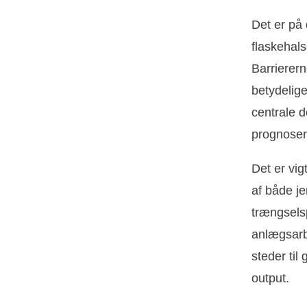
Det er på 
flaskehal
Barrierern
betydelige
centrale d
prognoser
Det er vi
af både j
trængselsp
anlægsarb
steder til
output.