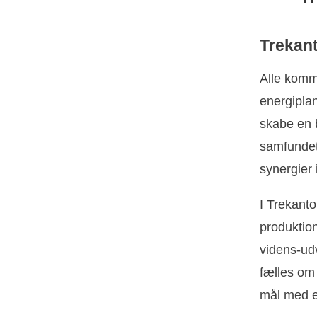
Trekan
Alle komm
energiplan
skabe en b
samfundet
synergier
I Trekanto
produktion
videns-ud
fælles om 
mål med e