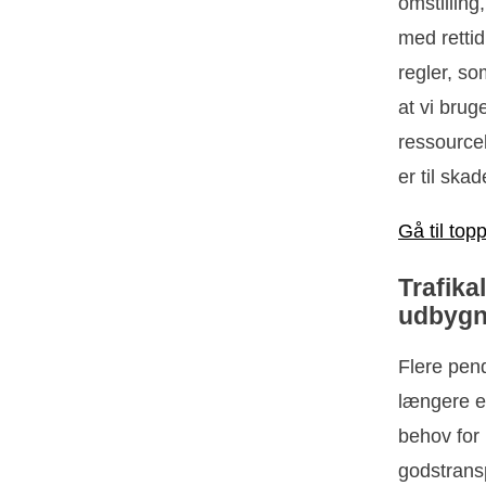
omstilling
med retti
regler, s
at vi brug
ressourceb
er til ska
Gå til top
Trafika
udbygn
Flere pend
længere en
behov for 
godstrans