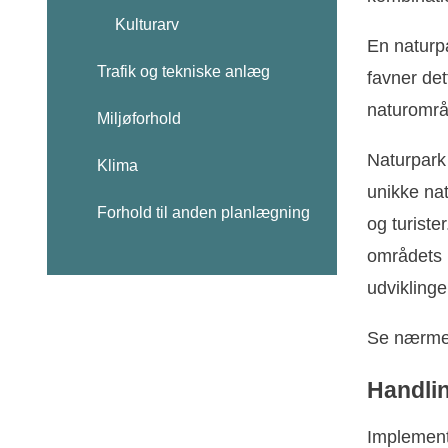
Kulturarv
En naturp
Trafik og tekniske anlæg
favner de
naturområ
Miljøforhold
Naturpark 
Klima
unikke nat
Forhold til anden planlægning
og turiste
områdets n
udvikling
Se nærme
Handli
Implement