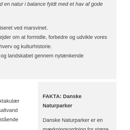
en natur i balance fyldt med et hav af gode
seret ved marsvinet.
rbejder om at formidle, forbedre og udvikle vores
hverv og kulturhistorie.
en og landskabet gennem nytænkende
FAKTA: Danske
ektakulær
Naturparker
saltvand
estående
Danske Naturparker er en
mærkningsordning for større