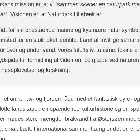
kens mission er, at vi
“sammen skaber en naturpark med 
er”
. Visionen er, at Naturpark Lillebælt er:
dt for sin enestående marine og kystnære natur symboli
msted for en stolt lokal identitet båret af frivillige sama
ur over og under vand, vores friluftsliv, turisme, lokale er
ydspids for formidling af viden om og glæde ved natur
ingsoplevelser og forskning.
er et unikt hav- og fjordområde med et fantastisk dyre- og
 flotte landskaber, en spændende kulturhistorie og en sp
Her mødes store mængder brakvand fra Østersøen med 
i et smalt bælt. I international sammenhæng er det en en
on.