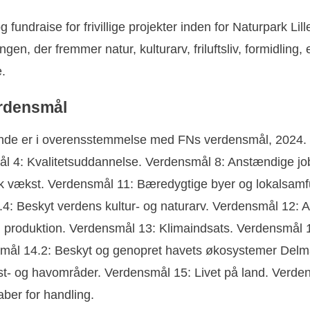
fundraise for frivillige projekter inden for Naturpark Lill
gen, der fremmer natur, kulturarv, friluftsliv, formidling,
.
rdensmål
de er i overensstemmelse med FNs verdensmål, 2024.
l 4: Kvalitetsuddannelse. Verdensmål 8: Anstændige jo
 vækst. Verdensmål 11: Bæredygtige byer og lokalsamf
4: Beskyt verdens kultur- og naturarv. Verdensmål 12: A
g produktion. Verdensmål 13: Klimaindsats. Verdensmål 14
lmål 14.2: Beskyt og genopret havets økosystemer Delmå
st- og havområder. Verdensmål 15: Livet på land. Verde
ber for handling.