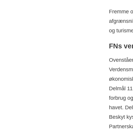
Fremme og 
afgrænsnin
og turisme
FNs ve
Ovenståen
Verdensmå
økonomisk
Delmål 11.
forbrug o
havet. De
Beskyt ky
Partnerska