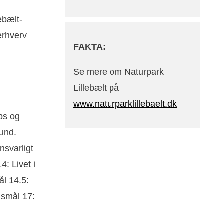
ebælt-
 erhverv
FAKTA:
Se mere om Naturpark
Lillebælt på
www.naturparklillebaelt.dk
bs og
und.
nsvarligt
: Livet i
l 14.5:
nsmål 17: