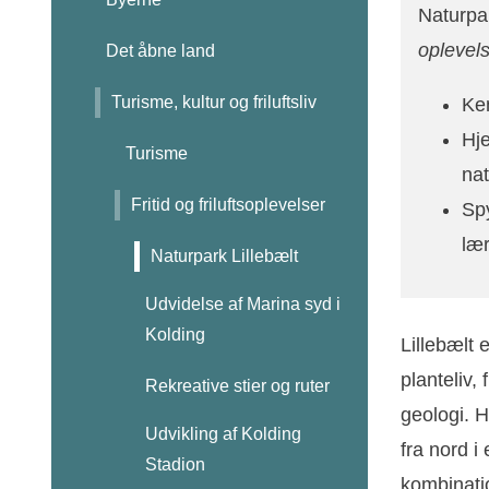
Naturpar
oplevels
Det åbne land
Turisme, kultur og friluftsliv
Ken
Hje
Turisme
nat
Fritid og friluftsoplevelser
Sp
lær
Naturpark Lillebælt
Udvidelse af Marina syd i
Kolding
Lillebælt 
planteliv,
Rekreative stier og ruter
geologi. 
Udvikling af Kolding
fra nord 
Stadion
kombinati