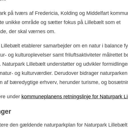
ark på tværs af Fredericia, Kolding og Middelfart kommu
tte unikke område og sætter fokus på Lillebælt som et
de, der skal værnes om.
Lillebælt etablerer samarbejder om en natur i balance f
ur- og kulturoplevelser samt friluftsaktiviteter målrettet 
r. Naturpark Lillebælt understøtter og udvikler formidlinge
atur- og kulturværdier. Derudover bidrager naturparken t
en af bæredygtige erhverv, herunder turisme, og bosætni
re under
kommuneplanens retningslinje for Naturpark Li
nger
ere den gældende naturparkplan for Naturpark Lillebælt