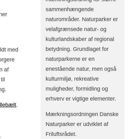
sammenhængende
ner
naturområder. Naturparker er
velafgrænsede natur- og
kulturlandskaber af regional
betydning. Grundlaget for
yldt med
naturparkerne er en
borgere
enestående natur, men også
n af
kulturmiljø, rekreative
il
muligheder, formidling og
ng.
erhverv er vigtige elementer.
llebælt
.
Mærkningsordningen Danske
Naturparker er udviklet af
Friluftsrådet.
.